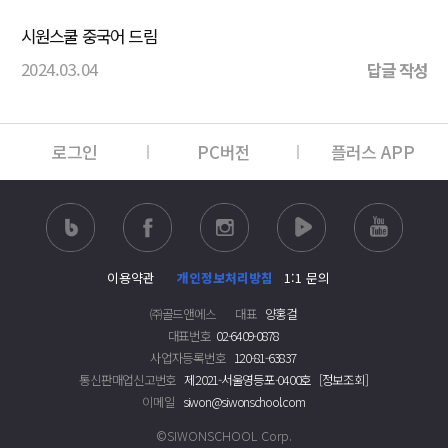
시원스쿨 중국어 드림
2024.03.04
답글 작성
로그인
PC버전
플러스 APP
이용약관
개인정보처리방침
1:1 문의
㈜골드앤에스
대표
양홍걸
대표번호
02-6409-0878
사업자등록번호
120-81-63837
통신판매업신고번호
제2021-서울영등포-0400호
[정보조회]
이메일
siwon@siwonschool.com
©SIWONSCHOOL Corp.