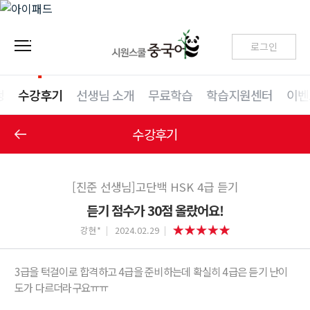
로그인
청
수강후기
선생님 소개
무료학습
학습지원센터
이벤
수강후기
[진준 선생님]고단백 HSK 4급 듣기
듣기 점수가 30점 올랐어요!
강현*
2024.02.29
3급을 턱걸이로 합격하고 4급을 준비하는데 확실히 4급은 듣기 난이
도가 다르더라구요ㅠㅠ