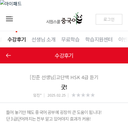
로그인
청
수강후기
선생님 소개
무료학습
학습지원센터
이벤
수강후기
[진준 선생님]고단백 HSK 4급 듣기
굿!
임진*
2025.02.25
틀어 놓기만 해도 중국어 공부에 굉장히 큰 도움이 됩니다!
단 3급단어까지는 전부 알고 있어야지 효과가 커용!