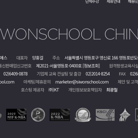
단체수강
제휴안내
채용(
에스
대표자
양홍걸
주소
서울특별시 영등포구 영신로 166 영등포반도
통신판매업신고번호
제2021-서울영등포-0400호
[정보조회]
원격평생교육시설
02)6409-0878
기업체 교육 컨설팅 및 출강
02)2014-8254
FAX
02)6
ool.com
마케팅/제휴문의
marketer@siwonschool.com
제안 및 고
호스팅 제공자
㈜)KT
개인정보보호책임자
최광철