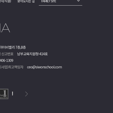
강사/직원)
찾아오시는 길
FAMILY SITE
아이비밸리 7층,8층
 신고번호
남부교육지원청-414호
406-1309
객(사업)최고책임자
ceo@siwonschool.com