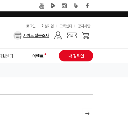
유
로그인
회원가입
고객센터
공지사항
사
용
용
한
자
메
내 강의실
지원센터
이벤트
메
뉴
뉴