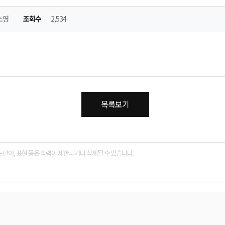
소영
조회수
2,534
목록보기