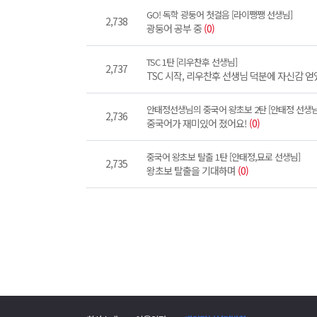
GO! 독학 광둥어 첫걸음 [라이쨍쨍 선생님]
2,738
광둥어 공부 중
(0)
TSC 1탄 [리우찬후 선생님]
2,737
TSC 시작, 리우찬후 선생님 덕분에 자신감 
안태정선생님의 중국어 왕초보 2탄 [안태정 선생님
2,736
중국어가 재미있어 졌어요!
(0)
중국어 왕초보 탈출 1탄 [안태정,묘로 선생님]
2,735
왕초보 탈출을 기대하며
(0)