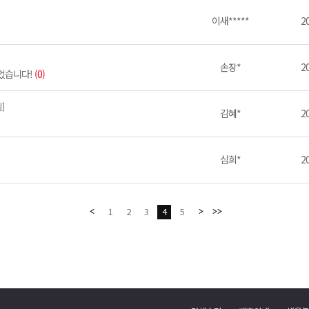
이새*****
20
손장*
20
얻었습니다!
(0)
]
김혜*
20
심희*
20
1
2
3
4
5