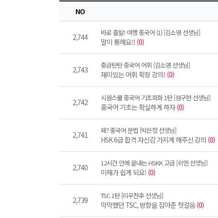
NO
바로 출발! 여행 중국어 (1) [김소영 선생님]
2,744
말이 통해요!!
(0)
중급탄탄 중국어 어휘 [김소영 선생님]
2,743
재미있는 어휘 확장 강의!
(0)
시원스쿨 중국어 기초회화 1탄 [성구현 선생님]
2,742
중국어 기초는 확실하게 하자
(0)
왜? 중국어 문법 [박은정 선생님]
2,741
HSK 6급 합격 자신감 가지게 해주신 강의
(0)
12시간 안에 끝내는 HSKK 고급 [쉬엔 선생님]
2,740
이해가 쉽게 되요!
(0)
TSC 1탄 [리우찬후 선생님]
2,739
막막했던 TSC, 방향을 잡아준 첫걸음
(0)