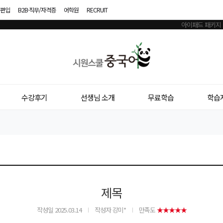
편입
B2B·직무/자격증
어학원
RECRUIT
시
원
스
수강후기
선생님 소개
무료학습
학습
쿨
중
국
어
제목
작성일
2025.03.14
작성자 강미*
만족도
★★★★★