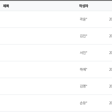
제목
작성자
곽윤*
20
김진*
20
서진*
20
하예*
20
김명*
20
손장*
20