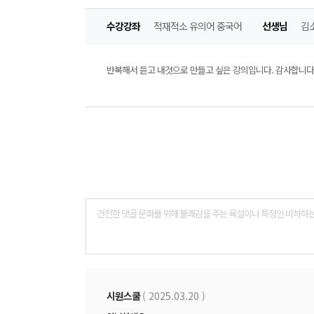
수강강좌
적재적소 유의어 중국어
선생님
김
반복해서 듣고 내것으로 만들고 싶은 강의입니다. 감사합니다
댓
글
폼
시원스쿨
( 2025.03.20 )