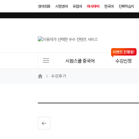
영어회화
시험영어
유럽어
아시아어
한국어
진짜학습지
사
시원스쿨 중국어
수강신청
이
트
수강후기
메
뉴