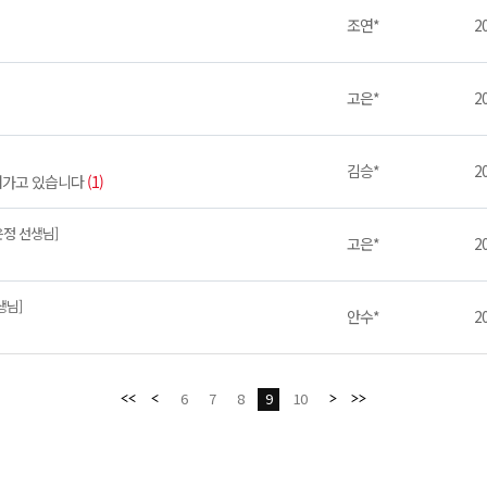
조연*
20
고은*
20
김승*
20
어가고 있습니다
(1)
은정 선생님]
고은*
20
생님]
안수*
20
6
7
8
9
10