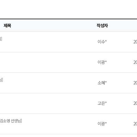
제목
작성자
]
이수*
20
이광*
20
님]
소혜*
20
고은*
20
,김소영 선생님]
이광*
20