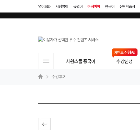
영어회화
시험영어
유럽어
아시아어
한국어
진짜학습지
사
시원스쿨 중국어
수강신청
이
트
수강후기
메
뉴