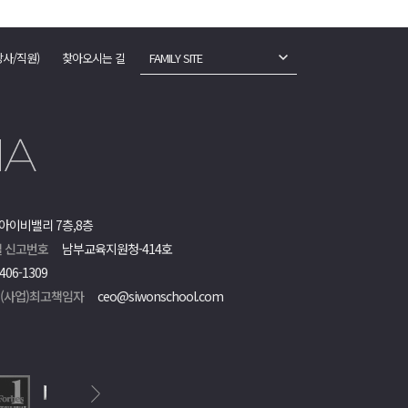
강사/직원)
찾아오시는 길
FAMILY SITE
아이비밸리 7층,8층
 신고번호
남부교육지원청-414호
406-1309
객(사업)최고책임자
ceo@siwonschool.com