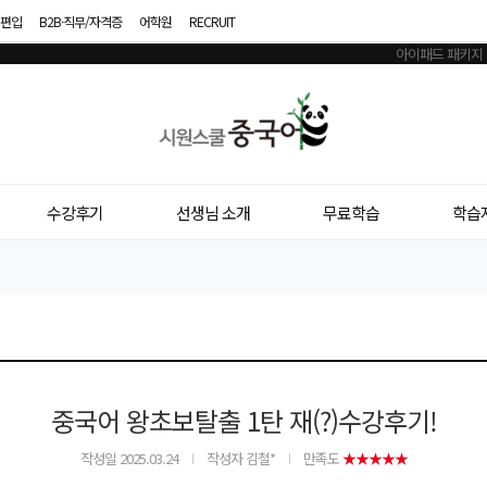
편입
B2B·직무/자격증
어학원
RECRUIT
시
원
스
수강후기
선생님 소개
무료학습
학습
쿨
중
국
어
중국어 왕초보탈출 1탄 재(?)수강후기!
작성일
2025.03.24
작성자 김철*
만족도
★★★★★