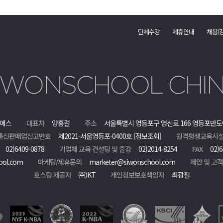
단체수강
제휴안내
채용(
에스
대표자
양홍걸
주소
서울특별시 영등포구 영신로 166 영등포반도
통신판매업신고번호
제2021-서울영등포-0400호
[정보조회]
원격평생교육시설
02)6409-0878
기업체 교육 컨설팅 및 출강
02)2014-8254
FAX
02)6
ool.com
마케팅/제휴문의
marketer@siwonschool.com
제안 및 고
호스팅 제공자
㈜)KT
개인정보보호책임자
최광철