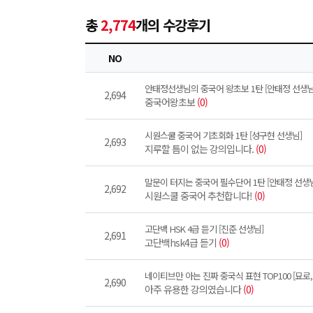
총
2,774
개의 수강후기
NO
안태정선생님의 중국어 왕초보 1탄 [안태정 선생님
2,694
중국어왕초보
(0)
시원스쿨 중국어 기초회화 1탄 [성구현 선생님]
2,693
지루할 틈이 없는 강의입니다.
(0)
말문이 터지는 중국어 필수단어 1탄 [안태정 선생
2,692
시원스쿨 중국어 추천합니다!
(0)
고단백 HSK 4급 듣기 [진준 선생님]
2,691
고단백hsk4급 듣기
(0)
네이티브만 아는 진짜 중국식 표현 TOP100 [묘로
2,690
아주 유용한 강의였습니다
(0)