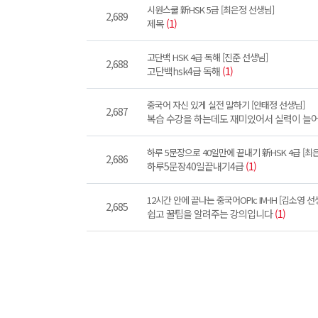
시원스쿨 新HSK 5급 [최은정 선생님]
2,689
제목
(1)
고단백 HSK 4급 독해 [진준 선생님]
2,688
고단백hsk4급 독해
(1)
중국어 자신 있게 실전 말하기 [안태정 선생님]
2,687
복습 수강을 하는데도 재미있어서 실력이 늘
하루 5문장으로 40일만에 끝내기 新HSK 4급 [최
2,686
하루5문장40일끝내기4급
(1)
12시간 안에 끝나는 중국어OPIc IM-IH [김소영 선
2,685
쉽고 꿀팁을 알려주는 강의입니다
(1)