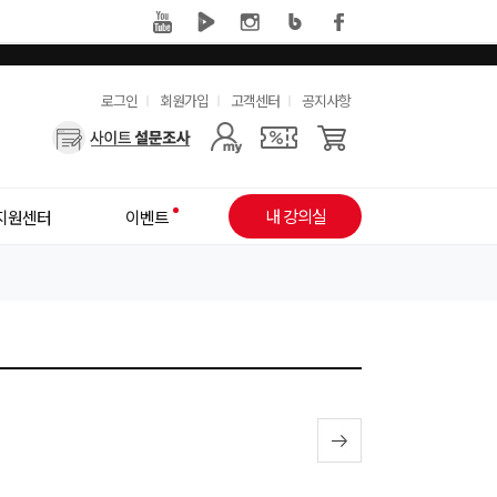
유
로그인
회원가입
고객센터
공지사항
사
용
용
한
자
메
내 강의실
지원센터
이벤트
메
뉴
뉴