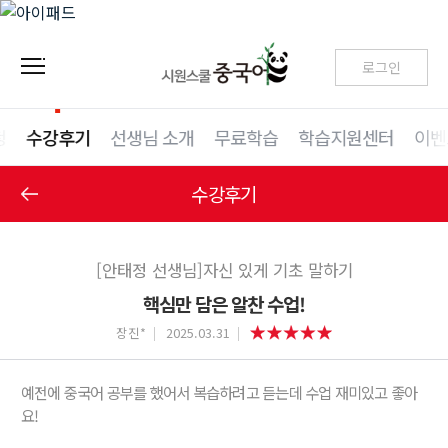
로그인
청
수강후기
선생님 소개
무료학습
학습지원센터
이벤
수강후기
[안태정 선생님]자신 있게 기초 말하기
핵심만 담은 알찬 수업!
장진*
2025.03.31
예전에 중국어 공부를 했어서 복습하려고 듣는데 수업 재미있고 좋아
요!