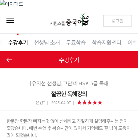
로그인
청
수강후기
선생님 소개
무료학습
학습지원센터
이벤
수강후기
[유지선 선생님]고단백 HSK 5급 독해
깔끔한 독해강의
윤건*
2025.04.07
한문장 한문장 빠지는것 없이 상세하고 친절하게 설명해주시는 점이
좋았습니다. 매번 수업 후 복습시간이 있어서 기억에도 잘 남아 도움이
많이 되었습니다.