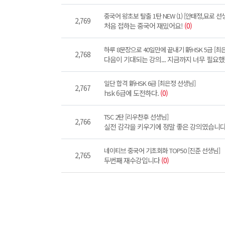
중국어 왕초보 탈출 1탄 NEW (1) [안태정,묘로 선
2,769
처음 접하는 중국어 재밌어요!
(0)
하루 8문장으로 40일만에 끝내기 新HSK 5급 [최
2,768
다음이 기대되는 강의... 지금까지 너무 필요했었
일단 합격 新HSK 6급 [최은정 선생님]
2,767
hsk 6급에 도전하다.
(0)
TSC 2탄 [리우찬후 선생님]
2,766
실전 감각을 키우기에 정말 좋은 강의였습니
네이티브 중국어 기초회화 TOP50 [진준 선생님]
2,765
두번째 재수강입니다
(0)