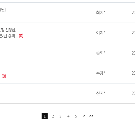
생님]
최지*
20
은정 선생님]
이지*
20
던 강의...
(0)
손희*
20
손장*
20
다
(0)
신지*
20
1
2
3
4
5