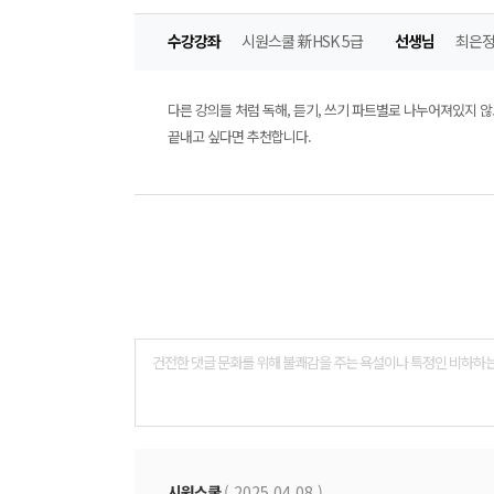
수강강좌
시원스쿨 新HSK 5급
선생님
최은
다른 강의들 처럼 독해, 듣기, 쓰기 파트별로 나누어져있지 
끝내고 싶다면 추천합니다.
댓
글
폼
시원스쿨
( 2025.04.08 )