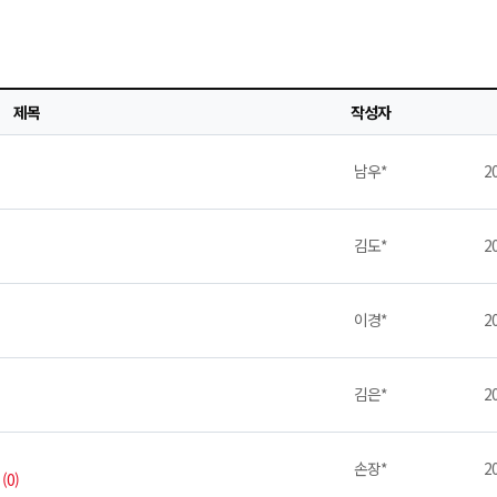
제목
작성자
남우*
20
김도*
20
이경*
20
김은*
20
손장*
20
(0)