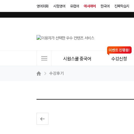
영어회화
시험영어
유럽어
아시아어
한국어
진짜학습지
사
시원스쿨 중국어
수강신청
이
트
수강후기
메
뉴