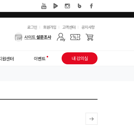
유
로그인
회원가입
고객센터
공지사항
사
용
용
한
자
메
내 강의실
지원센터
이벤트
메
뉴
뉴