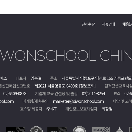
단체수강
제휴안내
채용(
에스
대표자
양홍걸
주소
서울특별시 영등포구 영신로 166 영등포반도
통신판매업신고번호
제2021-서울영등포-0400호
[정보조회]
원격평생교육시설
02)6409-0878
기업체 교육 컨설팅 및 출강
02)2014-8254
FAX
02)6
ool.com
마케팅/제휴문의
marketer@siwonschool.com
제안 및 고
호스팅 제공자
㈜)KT
개인정보보호책임자
최광철