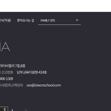
강사/직원)
찾아오시는 길
FAMILY SITE
아이비밸리 7층,8층
 신고번호
남부교육지원청-414호
406-1309
객(사업)최고책임자
ceo@siwonschool.com