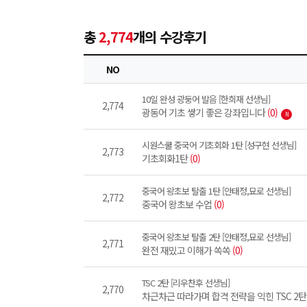
총
2,774
개의 수강후기
NO
10일 완성 광둥어 발음 [한희재 선생님]
2,774
광동어 기초 쌓기 좋은 강좌입니다
(0)
N
시원스쿨 중국어 기초회화 1탄 [성구현 선생님]
2,773
기초회화1탄
(0)
중국어 왕초보 탈출 1탄 [안태정,묘로 선생님]
2,772
중국어 왕초보 수업
(0)
중국어 왕초보 탈출 2탄 [안태정,묘로 선생님]
2,771
완전 재밌고 이해가 쏙쏙
(0)
TSC 2탄 [리우찬후 선생님]
2,770
차근차근 따라가며 합격 전략을 익힌 TSC 2탄