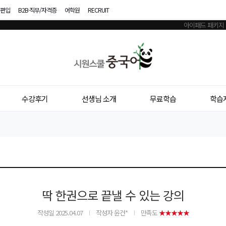
편입
B2B·직무/자격증
어학원
RECRUIT
시
원
스
수강후기
선생님 소개
무료학습
학습
쿨
중
국
어
딱 한권으로 끝낼 수 있는 강의
작성일
2025.04.07
작성자 윤건*
만족도
★★★★★