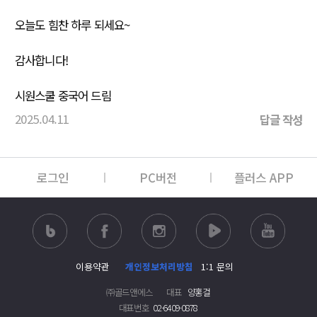
오늘도 힘찬 하루 되세요~
감사합니다!
시원스쿨 중국어 드림
2025.04.11
답글 작성
로그인
PC버전
플러스 APP
이용약관
개인정보처리방침
1:1 문의
㈜골드앤에스
대표
양홍걸
대표번호
02-6409-0878