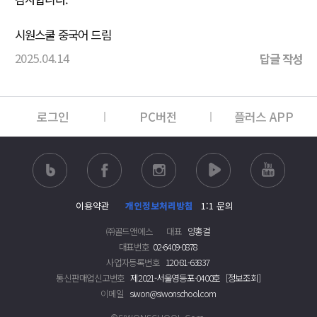
시원스쿨 중국어 드림
2025.04.14
답글 작성
로그인
PC버전
플러스 APP
이용약관
개인정보처리방침
1:1 문의
㈜골드앤에스
대표
양홍걸
대표번호
02-6409-0878
사업자등록번호
120-81-63837
통신판매업신고번호
제2021-서울영등포-0400호
[정보조회]
이메일
siwon@siwonschool.com