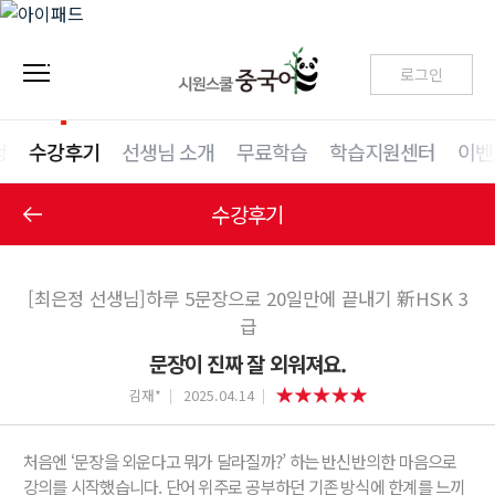
로그인
청
수강후기
선생님 소개
무료학습
학습지원센터
이벤
수강후기
[최은정 선생님]하루 5문장으로 20일만에 끝내기 新HSK 3
급
문장이 진짜 잘 외워져요.
김재*
2025.04.14
처음엔 ‘문장을 외운다고 뭐가 달라질까?’ 하는 반신반의한 마음으로
강의를 시작했습니다. 단어 위주로 공부하던 기존 방식에 한계를 느끼