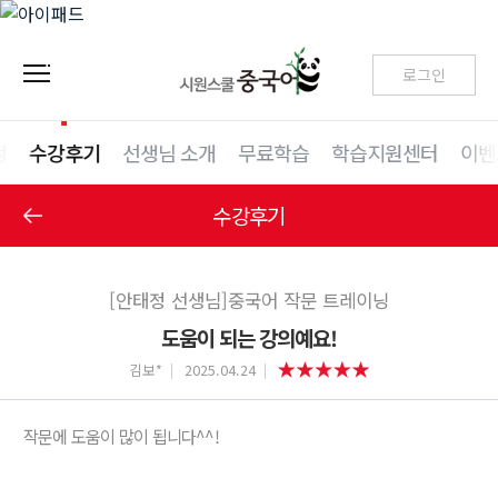
로그인
청
수강후기
선생님 소개
무료학습
학습지원센터
이벤
수강후기
[안태정 선생님]중국어 작문 트레이닝
도움이 되는 강의예요!
김보*
2025.04.24
작문에 도움이 많이 됩니다^^!