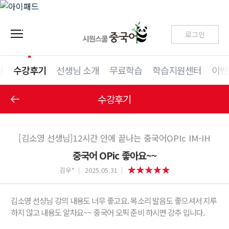
로그인
청
수강후기
선생님 소개
무료학습
학습지원센터
이벤
수강후기
[김소영 선생님]12시간 안에 끝나는 중국어OPIc IM-IH
중국어 OPic 좋아요~~
김우*
2025.05.31
김소영 선샹님 강의 내용도 너무 좋고요. 목소리 발음도 좋으셔서 지루
하지 않고 내용도 알차요~~ 중국어 오픽 준비 하시면 강추 입니다.