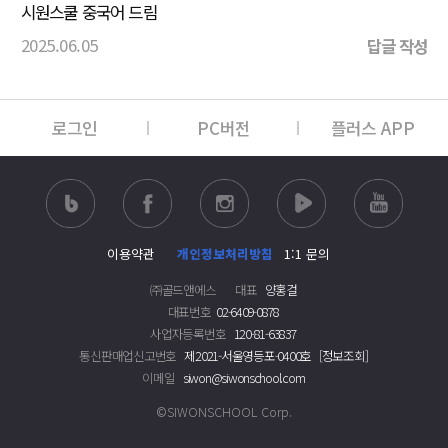
시원스쿨 중국어 드림
2025.06.05
답글 작성
로그인
PC버전
플러스 APP
이용약관
개인정보처리방침
1:1 문의
㈜골드앤에스
대표
양홍걸
대표번호
02-6409-0878
사업자등록번호
120-81-63837
통신판매업신고번호
제2021-서울영등포-0400호
[정보조회]
이메일
siwon@siwonschool.com
©SIWONSCHOOL Corp.