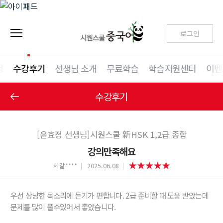
로그인
청
수강후기
선생님 소개
무료학습
학습지원센터
이벤
수강후기
[윤효정 선생님]시원스쿨 新HSK 1,2급 종합
강의만족해요
제갈****
2025.06.08
우선 상냥한 목소리에 듣기가 편합니다. 2급 준비할 때 도움 받았는데
문제를 많이 풀수있어서 좋았습니다.