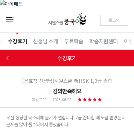
로그인
청
수강후기
선생님 소개
무료학습
학습지원센터
이벤
수강후기
[윤효정 선생님]시원스쿨 新HSK 1,2급 종합
강의만족해요
제갈****
2025.06.08
우선 상냥한 목소리에 듣기가 편합니다. 2급 준비할 때 도움 받았는데
문제를 많이 풀수있어서 좋았습니다.