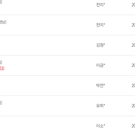
]
전지*
20
생님]
천지*
20
김정*
20
]
이금*
20
(1)
박찬*
20
]
유희*
20
이소*
20