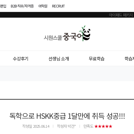
편입
B2B·직무/자격증
어학원
RECRUIT
시
원
스
수강후기
선생님 소개
무료학습
학습
쿨
중
국
어
독학으로 HSKK중급 1달만에 취득 성공!!!
작성일
2025.06.14
작성자 박건*
만족도
★★★★★