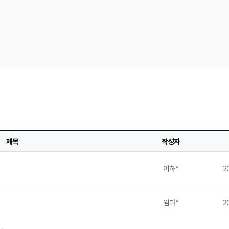
제목
작성자
이하*
20
임다*
20