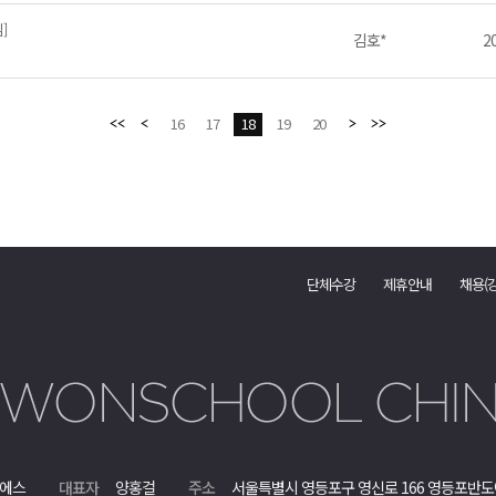
]
김호*
20
16
17
18
19
20
단체수강
제휴안내
채용(
에스
대표자
양홍걸
주소
서울특별시 영등포구 영신로 166 영등포반도