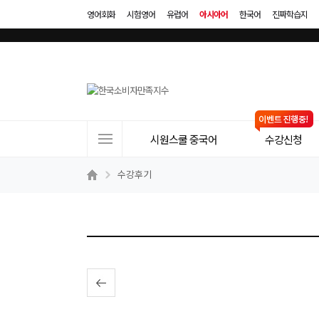
영어회화
시험영어
유럽어
아시아어
한국어
진짜학습지
사
시원스쿨 중국어
수강신청
이
트
수강후기
메
뉴