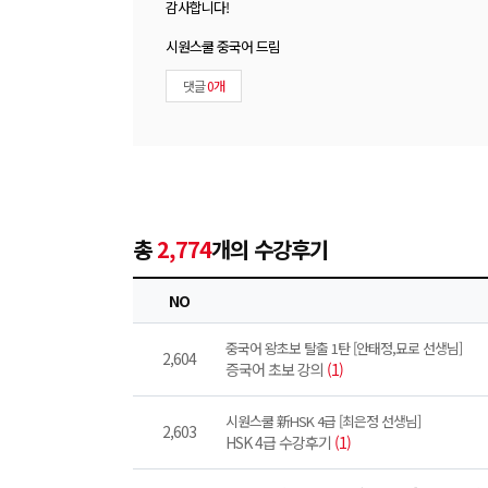
감사합니다!
시원스쿨 중국어 드림
댓글
0개
총
2,774
개의 수강후기
NO
중국어 왕초보 탈출 1탄 [안태정,묘로 선생님]
2,604
증국어 초보 강의
(1)
시원스쿨 新HSK 4급 [최은정 선생님]
2,603
HSK 4급 수강후기
(1)