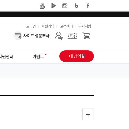
유
로그인
회원가입
고객센터
공지사항
사
용
용
한
자
메
내 강의실
지원센터
이벤트
메
뉴
뉴