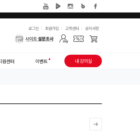
유
로그인
회원가입
고객센터
공지사항
사
용
용
한
자
메
내 강의실
지원센터
이벤트
메
뉴
뉴