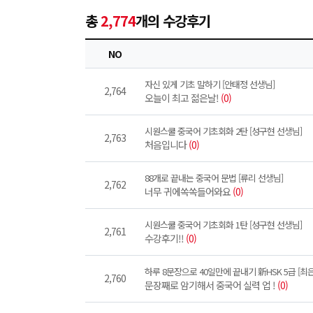
총
2,774
개의 수강후기
NO
자신 있게 기초 말하기 [안태정 선생님]
2,764
오늘이 최고 젊은날!
(0)
시원스쿨 중국어 기초회화 2탄 [성구현 선생님]
2,763
처음입니다
(0)
88개로 끝내는 중국어 문법 [류리 선생님]
2,762
너무 귀에쏙쏙들어와요
(0)
시원스쿨 중국어 기초회화 1탄 [성구현 선생님]
2,761
수강후기!!
(0)
하루 8문장으로 40일만에 끝내기 新HSK 5급 [최
2,760
문장째로 암기해서 중국어 실력 업 !
(0)