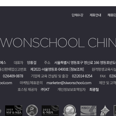
단체수강
제휴안내
채용(
에스
대표자
양홍걸
주소
서울특별시 영등포구 영신로 166 영등포반도
통신판매업신고번호
제2021-서울영등포-0400호
[정보조회]
원격평생교육시설
02)6409-0878
기업체 교육 컨설팅 및 출강
02)2014-8254
FAX
02)6
ool.com
마케팅/제휴문의
marketer@siwonschool.com
제안 및 고
호스팅 제공자
㈜)KT
개인정보보호책임자
최광철