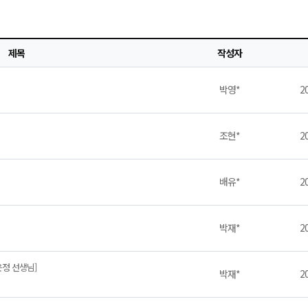
제목
작성자
박영*
20
조현*
20
배유*
20
박재*
20
은정 선생님]
박재*
20