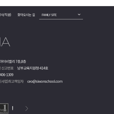
강사/직원)
찾아오시는 길
FAMILY SITE
아이비밸리 7층,8층
 신고번호
남부교육지원청-414호
406-1309
객(사업)최고책임자
ceo@siwonschool.com