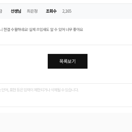
급
선생님
최은정
조회수
2,165
니 한결 수월하네요! 실제 쓰임새도 알 수 있어 너무 좋아요
목록보기