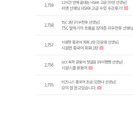
12시간 안에 끝내는 HSKK 고급 [쉬엔 선생님]
2,759
쉬엔 선생님 HSKK 고급 수업 수강후기!
(0)
TSC 2탄 [리우찬후 선생님]
2,758
TSC 말하기의 흐름을 잡아준 리우찬후 선생님
시원한 중국어 회화 1탄 [진윤영 선생님]
2,757
시원한 중국어 회화 1탄
(0)
GO! 독학 광둥어 첫걸음 [라이쨍쨍 선생님]
2,756
시원스쿨 광동어
(0)
비즈니스 중국어 초급 [김한나 선생님]
2,755
강의 잘 듣고있습니다.
(0)