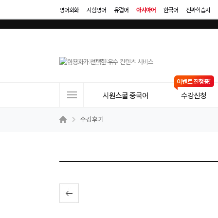
영어회화
시험영어
유럽어
아시아어
한국어
진짜학습지
사
시원스쿨 중국어
수강신청
이
트
수강후기
메
뉴