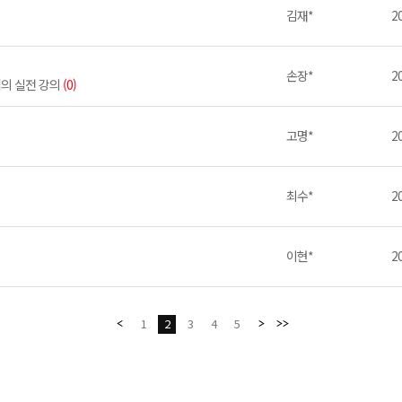
김재*
20
손장*
20
의 실전 강의
(0)
고명*
20
최수*
20
이현*
20
1
2
3
4
5