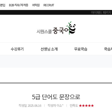
편입
B2B·직무/자격증
어학원
RECRUIT
시
원
스
수강후기
선생님 소개
무료학습
학습
쿨
중
국
어
5급 단어도 문장으로
작성일
2025.06.16
작성자 이소*
만족도
★★★★★