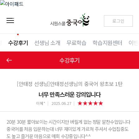
로그인
청
수강후기
선생님 소개
무료학습
학습지원센터
이벤
수강후기
[안태정 선생님]안태정선생님의 중국어 왕초보 1탄
너무 만족스러운 강의입니다
이혜*
2025.06.27
20분 30분 짧아보이는 시간이지만 버릴게 없는 정말 알찬수업입니다
중국어를 처음 입문하는대 너무 재미있게 가르쳐 주셔서 수업집중도
도 높고 즐거운 마음으로 매회 수강중입니다^^