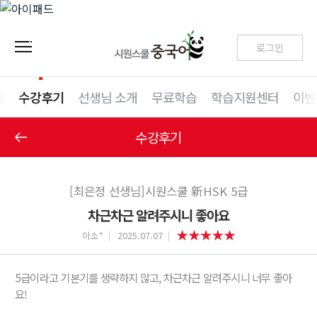
로그인
청
수강후기
선생님 소개
무료학습
학습지원센터
이벤
수강후기
[최은정 선생님]시원스쿨 新HSK 5급
차근차근 알려주시니 좋아요
이소*
2025.07.07
5급이라고 기본기를 생략하지 않고, 차근차근 알려주시니 너무 좋아
요!