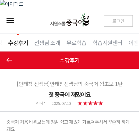
로그인
청
수강후기
선생님 소개
무료학습
학습지원센터
이벤
수강후기
[안태정 선생님]안태정선생님의 중국어 왕초보 1탄
첫 중국어 재밌어요
전지*
2025.07.13
중국어 처음 배워보는데 정말 쉽고 재밌게 가르쳐주셔서 꾸준히 하게
돼요