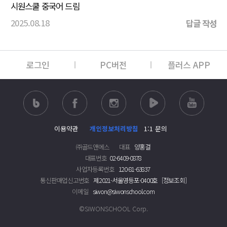
시원스쿨 중국어 드림
2025.08.18
답글 작성
로그인
PC버전
플러스 APP
이용약관
개인정보처리방침
1:1 문의
㈜골드앤에스
대표
양홍걸
대표번호
02-6409-0878
사업자등록번호
120-81-63837
통신판매업신고번호
제2021-서울영등포-0400호
[정보조회]
이메일
siwon@siwonschool.com
©SIWONSCHOOL Corp.