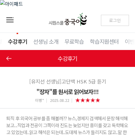
로그인
청
수강후기
선생님 소개
무료학습
학습지원센터
이벤
수강후기
[유지선 선생님]고단백 HSK 5급 듣기
"장자"를 원서로 읽어보자!!!
이병*
2025.08.22
퇴직 후 외국어 공부를 좀 해볼까?? 뉴스,경제지 검색해서 문장 해석해
보고...직업과 전공이 그쪽이라 진도는 늦었지만 흥미를 갖고 독학해오
고 있었는데..읽고 해석은 되는데..도대체 뉴스가 들리지도 않고..말 한