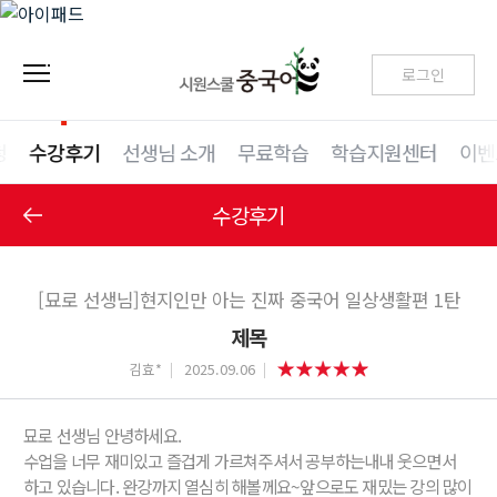
로그인
청
수강후기
선생님 소개
무료학습
학습지원센터
이벤
수강후기
[묘로 선생님]현지인만 아는 진짜 중국어 일상생활편 1탄
제목
김효*
2025.09.06
묘로 선생님 안녕하세요.
수업을 너무 재미있고 즐겁게 가르쳐주셔서 공부하는내내 웃으면서
하고 있습니다. 완강까지 열심히 해볼께요~앞으로도 재밌는 강의 많이