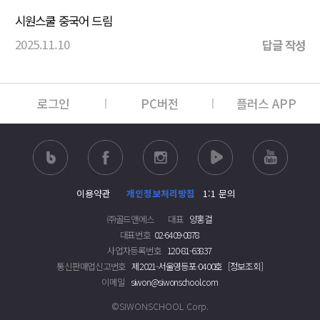
시원스쿨 중국어 드림
2025.11.10
답글 작성
로그인
PC버전
플러스 APP
이용약관
개인정보처리방침
1:1 문의
㈜골드앤에스
대표
양홍걸
대표번호
02-6409-0878
사업자등록번호
120-81-63837
통신판매업신고번호
제2021-서울영등포-0400호
[정보조회]
이메일
siwon@siwonschool.com
©SIWONSCHOOL Corp.