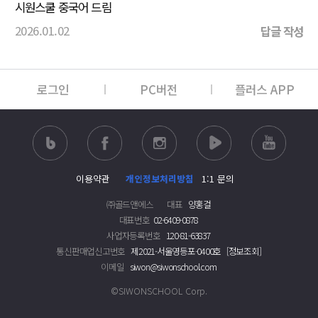
시원스쿨 중국어 드림
2026.01.02
답글 작성
로그인
PC버전
플러스 APP
이용약관
개인정보처리방침
1:1 문의
㈜골드앤에스
대표
양홍걸
대표번호
02-6409-0878
사업자등록번호
120-81-63837
통신판매업신고번호
제2021-서울영등포-0400호
[정보조회]
이메일
siwon@siwonschool.com
©SIWONSCHOOL Corp.