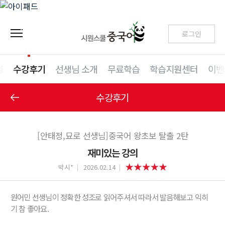
로그인
청
수강후기
선생님 소개
무료학습
학습지원센터
이벤
수강후기
[안태정,묘로 선생님]중국어 왕초보 탈출 2탄
재미있는 강의
박시*
2026.02.14
원어민 선생님이 정확한 성조로 읽어주셔서 따라서 발음해보고 익히
기 참 좋아요.