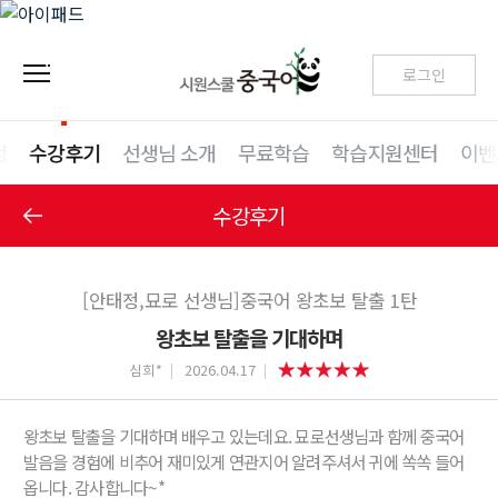
로그인
청
수강후기
선생님 소개
무료학습
학습지원센터
이벤
수강후기
[안태정,묘로 선생님]중국어 왕초보 탈출 1탄
왕초보 탈출을 기대하며
심희*
2026.04.17
왕초보 탈출을 기대하며 배우고 있는데요. 묘로선생님과 함께 중국어
발음을 경험에 비추어 재미있게 연관지어 알려주셔서 귀에 쏙쏙 들어
옵니다. 감사합니다~*