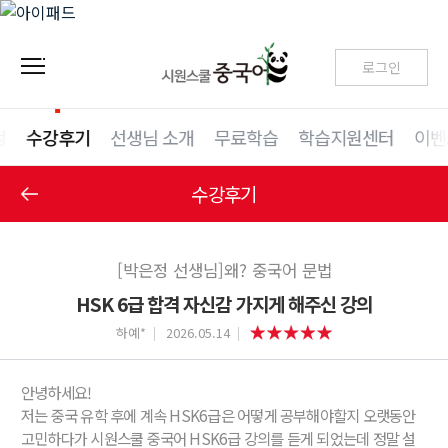
로그인
청
수강후기
선생님 소개
무료학습
학습지원센터
이벤
수강후기
[박은정 선생님]왜? 중국어 문법
HSK 6급 합격 자신감 가지게 해주신 강의
하예*
2026.05.14
안녕하세요!
저는 중국 유학 후에 계속 HSK6급은 어떻게 공부해야할지 오랫동안
고민하다가 시원스쿨 중국어 HSK6급 강의를 듣게 되었는데 정말 설