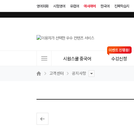
영어회화
시험영어
유럽어
아시아어
한국어
진짜학습지
사
시원스쿨 중국어
수강신청
이
트
고객센터
공지사항
메
뉴