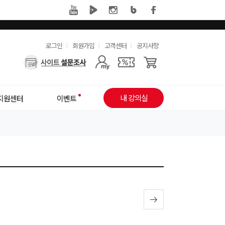
유
로그인
회원가입
고객센터
공지사항
사
용
용
한
자
메
내 강의실
지원센터
이벤트
메
뉴
뉴