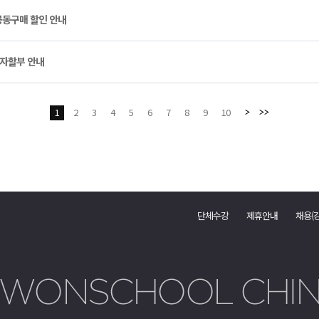
동구매 할인 안내
무이자할부 안내
1
2
3
4
5
6
7
8
9
10
단체수강
제휴안내
채용(