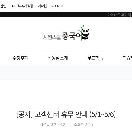
편입
B2B·직무/자격증
어학원
RECRUIT
시
원
스
수강후기
선생님 소개
무료학습
학습
쿨
중
국
어
[공지] 고객센터 휴무 안내 (5/1~5/6)
작성일
2025.04.25
조회수 2,015