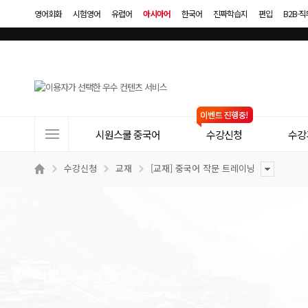
영어회화
시험영어
유럽어
아시아어
한국어
진짜학습지
편입
B2B·
사
시원스쿨 중국어
수강신청
수강
이
트
수강신청
교재
[교재] 중국어 작문 트레이닝
메
뉴