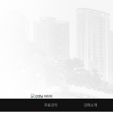
무료강의
강좌소개