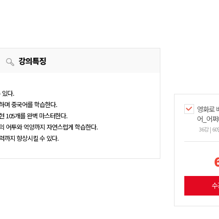
강의특징
 있다.
험하며 중국어를 학습한다.
영화로 
현 105개를 완벽 마스터한다.
어_어쩌
인의 어투와 억양까지 자연스럽게 학습한다.
36강
60
실력까지 향상시킬 수 있다.
수