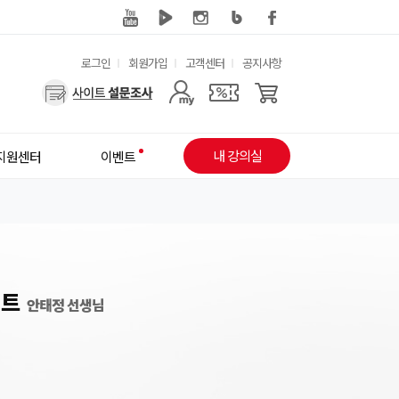
유
로그인
회원가입
고객센터
공지사항
사
용
용
한
자
메
내 강의실
지원센터
이벤트
메
뉴
뉴
이트
안태정 선생님