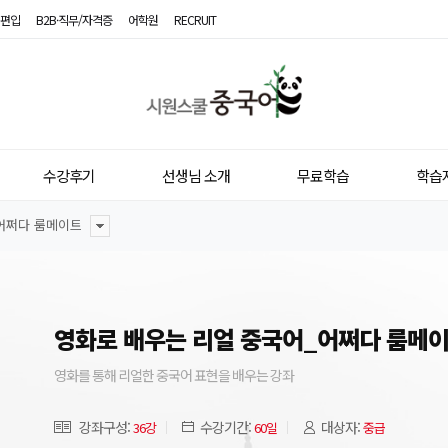
편입
B2B·직무/자격증
어학원
RECRUIT
시
원
스
수강후기
선생님 소개
무료학습
학습
쿨
어쩌다 룸메이트
중
국
어
영화로 배우는 리얼 중국어_어쩌다 룸메
영화를 통해 리얼한 중국어 표현을 배우는 강좌
강좌구성:
수강기간:
대상자:
36강
60일
중급