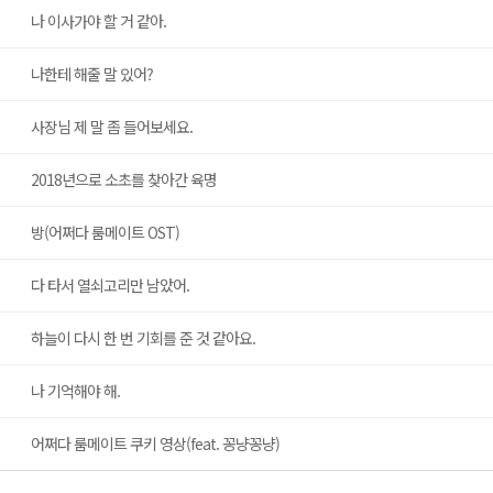
나 이사가야 할 거 같아.
나한테 해줄 말 있어?
사장님 제 말 좀 들어보세요.
2018년으로 소초를 찾아간 육명
방(어쩌다 룸메이트 OST)
다 타서 열쇠고리만 남았어.
하늘이 다시 한 번 기회를 준 것 같아요.
나 기억해야 해.
어쩌다 룸메이트 쿠키 영상(feat. 꽁냥꽁냥)