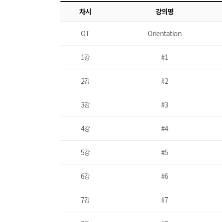
차시
강의명
OT
Orientation
1강
#1
2강
#2
3강
#3
4강
#4
5강
#5
6강
#6
7강
#7