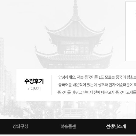
수강후기
+ 더보기
강좌구성
학습플랜
선생님소개