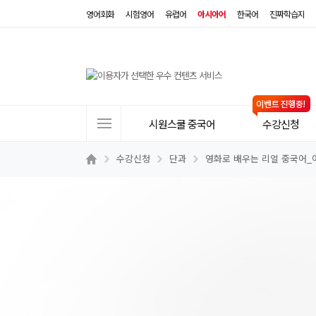
영어회화
시험영어
유럽어
아시아어
한국어
진짜학습지
사
시원스쿨 중국어
수강신청
이
트
수강신청
단과
영화로 배우는 리얼 중국어_
메
뉴