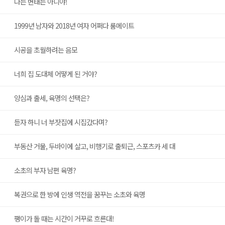
나는 변태는 아니야!
1999년 남자와 2018년 여자 어쩌다 룸메이트
시공을 초월하려는 음모
너희 집 도대체 어떻게 된 거야?
양심과 출세, 육명의 선택은?
듣자 하니 너 부잣집에 시집갔다며?
부동산 거물, 두바이에 살고, 비행기로 출퇴근, 스포츠카 세 대
소초의 부자 남편 육명?
복권으로 한 방에 인생 역전을 꿈꾸는 소초와 육명
팽이가 돌 때는 시간이 거꾸로 흐른대!