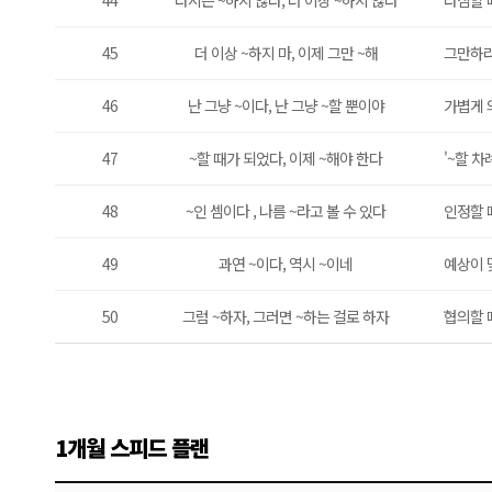
44
다시는 ~하지 않다, 더 이상 ~하지 않다
다짐할 
45
더 이상 ~하지 마, 이제 그만 ~해
그만하라
46
난 그냥 ~이다, 난 그냥 ~할 뿐이야
가볍게 
47
~할 때가 되었다, 이제 ~해야 한다
'~할 차
48
~인 셈이다 , 나름 ~라고 볼 수 있다
인정할 
49
과연 ~이다, 역시 ~이네
예상이 
50
그럼 ~하자, 그러면 ~하는 걸로 하자
협의할 
1개월 스피드 플랜