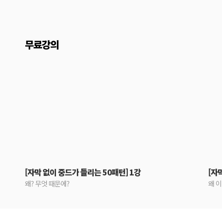
무료강의
[자막 없이 중드가 들리는 50패턴] 1강
[자
왜? 무엇 때문에?
왜 이