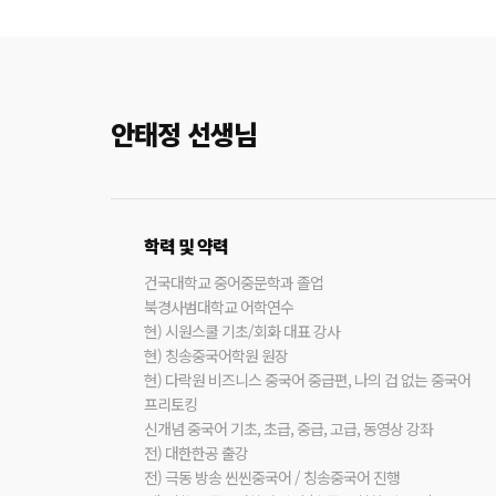
안태정 선생님
학력 및 약력
건국대학교 중어중문학과 졸업
북경사범대학교 어학연수
현) 시원스쿨 기초/회화 대표 강사
현) 칭송중국어학원 원장
현) 다락원 비즈니스 중국어 중급편, 나의 겁 없는 중국어
프리토킹
신개념 중국어 기초, 초급, 중급, 고급, 동영상 강좌
전) 대한한공 출강
전) 극동 방송 씬씬중국어 / 칭송중국어 진행