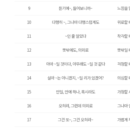
9
듣기에~, 들어보니까~
느낌을 
10
다행히 ~, 그나마 다행스럽게도
위로할 
11
~인 줄 알았다
착각할 
12
뜻밖에도, 의외로
뜻밖일 
13
아마 ~일 것이다, 아무래도 ~일 것 같다
걱정할 
14
설마 ~는 아니겠지, ~일 리가 있겠어?
의심할 
15
만일, 만에 하나, 혹시라도
가정할 
16
오히려, 그런데 의외로
그나마 
17
그건 또~, 그건 오히려~
가볍게 