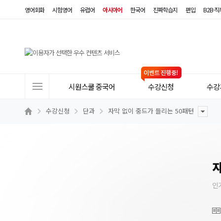
영어회화
시험영어
유럽어
아시아어
한국어
진짜학습지
편입
B2B·
사
시원스쿨 중국어
수강신청
수강
이
트
수강신청
단과
자막 없이 중드가 들리는 50패턴
메
뉴
자
인