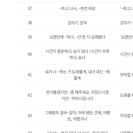
37
~하고 나서, ~하면 바로
'~하고 
38
갑자기, 문득
갑자기 
39
오랜만에 ~하다, ~안 한 지 오래됐다
'오랜만
시간이 충분하다, 늦지 않다 /시간이 부족
40
시간이 
하다, 늦다
내가 너 ~하는 거 도와줄게, 내가 대신 ~해
41
부탁할 
줄게
번거롭겠지만 ~좀 해주세요, 귀찮으시겠
42
도와줄 
지만 ~부탁드립니다
그래봤자 결국~잖아, 어찌 됐든 간에, 어쨌
43
약속할 
든, 어쨌거나