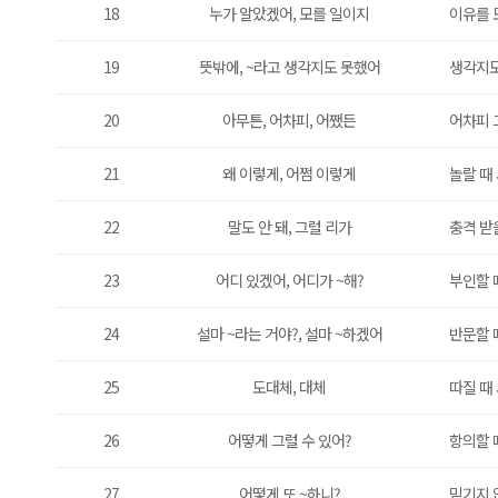
18
누가 알았겠어, 모를 일이지
이유를 
19
뜻밖에, ~라고 생각지도 못했어
생각지도
20
아무튼, 어차피, 어쨌든
어차피 
21
왜 이렇게, 어쩜 이렇게
놀랄 때
22
말도 안 돼, 그럴 리가
충격 받
23
어디 있겠어, 어디가 ~해?
부인할 
24
설마 ~라는 거야?, 설마 ~하겠어
반문할 
25
도대체, 대체
따질 때
26
어떻게 그럴 수 있어?
항의할 
27
어떻게 또 ~하니?
믿기지 