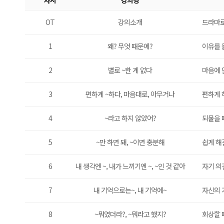
차시
강의명
OT
강의소개
드라마로
1
왜? 무엇 때문에?
이유를 
2
별로 ~한 게 없다
마음에 
3
편하게 ~하다, 마음대로, 아무거나
편하게 
4
~라고 하지 않았어?
되물을 
5
~만 하면 돼, ~이면 충분해
쉽게 해
6
내 생각엔 ~, 내가 느끼기엔 ~, ~인 것 같아
자기 의
7
내 기억으로는~, 내 기억에~
자신의 
8
~뭐였더라?, ~뭐라고 했지?
회상할 