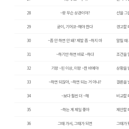
28
~랑 무슨 상관이야?
선을 그
29
굳이, 기어코~해야 한다
경고할 
30
~좀 안 하면 안 돼? 제발 좀 ~하지 마
말릴 때
31
~하기만 하면 바로 ~하다
조건을 
32
기왕 ~된 이상, 이왕 ~한 바에야
상황을 
33
~하면 되잖아, ~하면 되는 거 아냐?
결론을 
34
~보다 훨씬 더 ~해
비교할 
35
~하는 게 제일 좋아
제안할 
36
그때 가서, 그때가 되면
그때가 