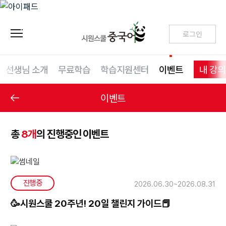
로그인
선생님 소개
무료학습
학습지원센터
이벤트
내 강
이벤트
총
8개
의 진행중인 이벤트
진행중
2026.06.30~2026.08.31
🥳시원스쿨 20주년! 20일 챌린지 가이드📕