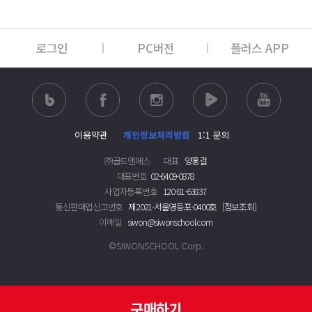
로그인
PC버전
플러스 APP
이용약관
개인정보처리방침
1:1 문의
㈜골드앤에스
대표
양홍걸
대표번호
02-6409-0878
사업자등록번호
120-81-63837
통신판매업신고번호
제2021-서울영등포-0400호
[정보조회]
이메일
siwon@siwonschool.com
©SIWONSCHOOL Corp.
구매하기