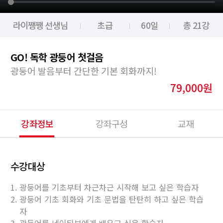
라이쨍쨍 선생님
초급
60일
총 21강
GO! 독학 광둥어 첫걸음
광둥어 발음부터 간단한 기본 회화까지!
79,000원
강좌정보
강좌구성
교재
수강대상
1. 광둥어를 기초부터 차근차근 시작해 보고 싶은 학습자
2. 광둥어 기초 회화와 기초 문법을 탄탄히 하고 싶은 학습
자
3. 광둥어를 네이티브에게 배우고 싶은 학습자