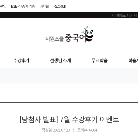
편입
B2B·직무/자격증
어학원
RECRUIT
시
원
스
수강후기
선생님 소개
무료학습
학습
쿨
중
국
어
[당첨자 발표] 7월 수강후기 이벤트
작성일
2021.07.29
조회수 4,604