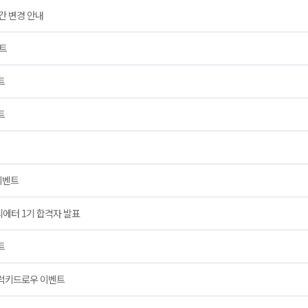
간 변경 안내
벤트
트
트
이벤트
리에터 1기 합격자 발표
트
0원 럭키드로우 이벤트