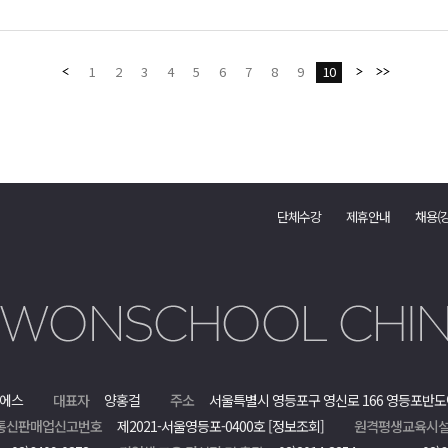
1
2
3
4
5
6
7
8
9
10
단체수강
제휴안내
채용(
에스
대표자
양홍걸
주소
서울특별시 영등포구 영신로 166 영등포반도
통신판매업신고번호
제2021-서울영등포-0400호
[정보조회]
원격평생교육시설