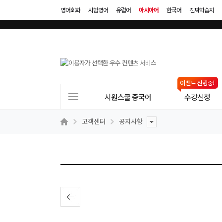
영어회화
시험영어
유럽어
아시아어
한국어
진짜학습지
사
시원스쿨 중국어
수강신청
이
트
고객센터
공지사항
메
뉴