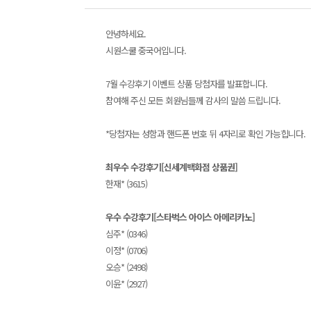
안녕하세요.
시원스쿨 중국어입니다.
7월 수강후기 이벤트 상품 당첨자를 발표합니다.
참여해 주신 모든 회원님들께 감사의 말씀 드립니다.
*당첨자는 성함과 핸드폰 번호 뒤 4자리로 확인 가능힙니다.
최우수 수강후기[신세계백화점 상품권]
한재* (3615)
우수 수강후기[스타벅스 아이스 아메리카노
]
심주* (0346)
이정* (0706)
오승* (2498)
이윤* (2927)