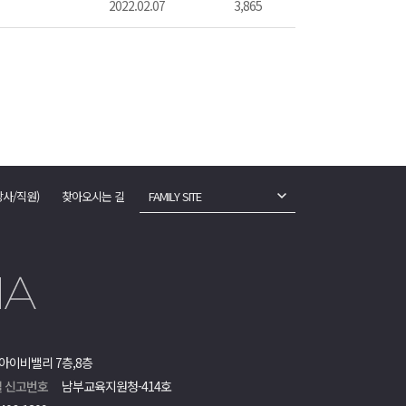
2022.02.07
3,865
강사/직원)
찾아오시는 길
FAMILY SITE
아이비밸리 7층,8층
 신고번호
남부교육지원청-414호