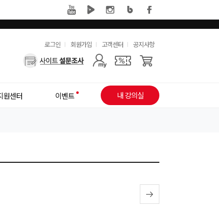
유
로그인
회원가입
고객센터
공지사항
사
용
용
한
자
메
내 강의실
지원센터
이벤트
메
뉴
뉴