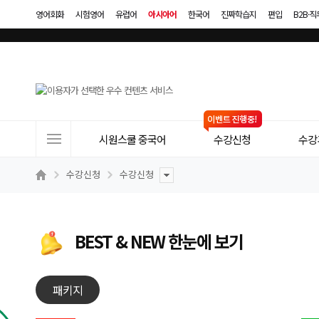
영어회화
시험영어
유럽어
아시아어
한국어
진짜학습지
편입
B2B·
사
시원스쿨 중국어
수강신청
수강
이
트
수강신청
수강신청
메
뉴
BEST & NEW 한눈에 보기
패키지