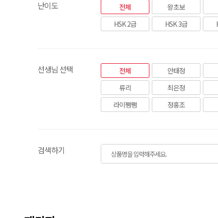
난이도
전체
왕초보
HSK 2급
HSK 3급
선생님 선택
전체
안태정
류리
최은정
라이쨍쨍
정홍조
검색하기