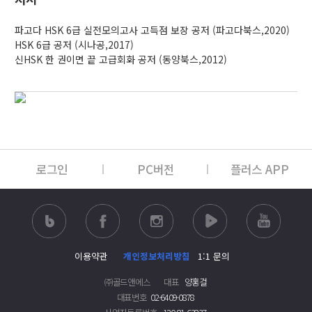
파고다 HSK 6급 실전모의고사 고득점 보장 공저 (파고다북스,2020)
HSK 6급 공저 (시나공,2017)
신HSK 한 권이면 끝 고급회화 공저 (동양북스,2012)
로그인
PC버전
플러스 APP
이용약관
개인정보처리방침
1:1 문의
㈜골드앤에스
대표
양홍걸
대표번호
02-6409-0878