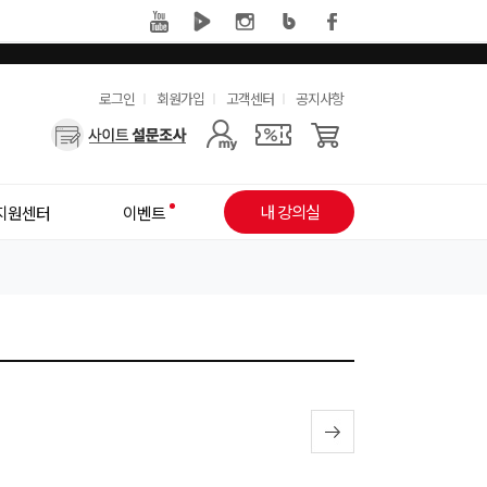
유
로그인
회원가입
고객센터
공지사항
사
용
용
한
자
메
내 강의실
지원센터
이벤트
메
뉴
뉴