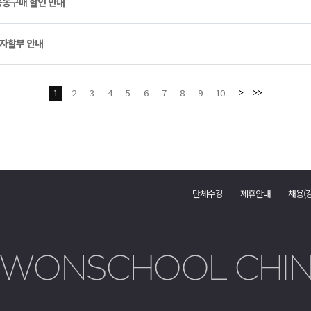
동구매 할인 안내
무이자할부 안내
1
2
3
4
5
6
7
8
9
10
단체수강
제휴안내
채용(