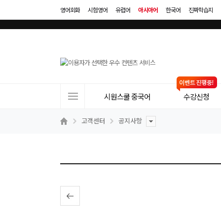
영어회화
시험영어
유럽어
아시아어
한국어
진짜학습지
사
시원스쿨 중국어
수강신청
이
트
고객센터
공지사항
메
뉴