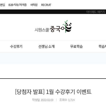
편입
B2B·직무/자격증
어학원
RECRUIT
시
원
스
수강후기
선생님 소개
무료학습
학습
쿨
중
국
어
[당첨자 발표] 1월 수강후기 이벤트
작성일
2022.02.03
조회수 3,714