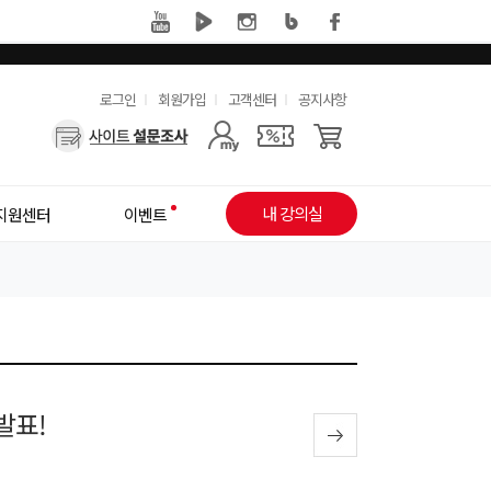
유
로그인
회원가입
고객센터
공지사항
사
용
용
한
자
메
내 강의실
지원센터
이벤트
메
뉴
뉴
발표!