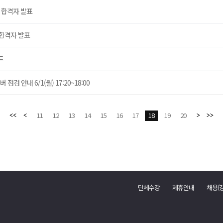
 합격자 발표
 합격자 발표
트
검 안내 6/1(월) 17:20~18:00
11
12
13
14
15
16
17
18
19
20
단체수강
제휴안내
채용(