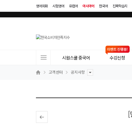
영어회화
시험영어
유럽어
아시아어
한국어
진짜학습지
사
시원스쿨 중국어
수강신청
이
트
고객센터
공지사항
메
뉴