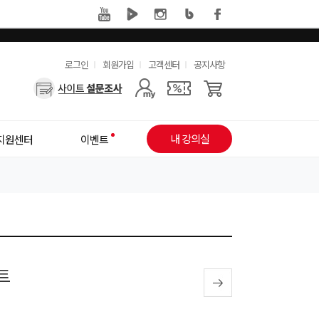
유
로그인
회원가입
고객센터
공지사항
사
용
용
한
자
메
내 강의실
지원센터
이벤트
메
뉴
뉴
트