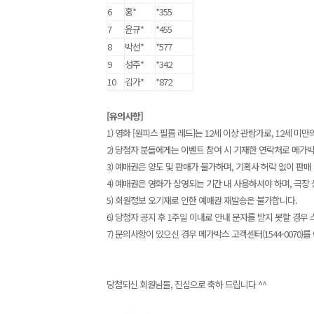
6
홍*
*355
7
윤규*
*455
8
박선*
*577
9
성주*
*342
10
김가*
*872
[유의사항]
1) 영화 [원피스 필름 레드]는 12세 이상 관람가로, 12세 
2) 당첨자 분들에게는 이벤트 참여 시 기재한 연락처로 메가
3) 예매권은 양도 및 판매가 불가하며, 기획사 허락 없이 판매
4) 예매권은 영화가 상영되는 기간 내 사용하셔야 하며, 극
5) 회원정보 오기재로 인한 예매권 재발송은 불가합니다.
6) 당첨자 공지 후 1주일 이내로 안내 문자를 받지 못할 경우
7) 문의사항이 있으신 경우 메가박스 고객센터(1544-0070)를
당첨되신 회원님들, 진심으로 축하 드립니다 ^^