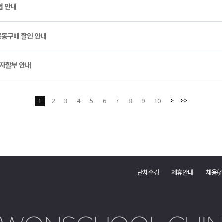
법 안내
동구매 할인 안내
무이자할부 안내
1
2
3
4
5
6
7
8
9
10
단체수강
제휴안내
채용(