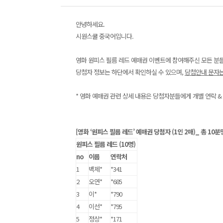
안녕하세요.
시원스쿨 중국어입니다.
영화 원피스 필름 레드 예매권 이벤트에 참여해주신 모든 분
당첨자 정보는 하단에서 확인하실 수 있으며,
당첨안내 문자는 
* 영화 예매권 관련 상세 내용은 당첨자분들에게 개별 연락 & 
[영화 ‘원피스 필름 레드’ 예매권 당첨자 (1인 2매)_ 총 10분
원피스 필름 레드 (10명)
no
이름
연락처
1
백제*
*341
2
오연*
*685
3
이*
*790
4
이선*
*795
5
정상*
*171