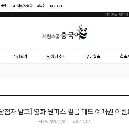
편입
B2B·직무/자격증
어학원
RECRUIT
시
원
스
수강후기
선생님 소개
무료학습
학습
쿨
중
국
어
[당첨자 발표] 영화 원피스 필름 레드 예매권 이벤
작성일
2022.11.28
조회수 3,513