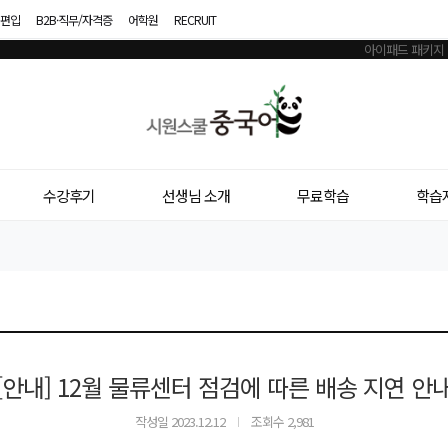
편입
B2B·직무/자격증
어학원
RECRUIT
시
원
스
수강후기
선생님 소개
무료학습
학습
쿨
중
국
어
[안내] 12월 물류센터 점검에 따른 배송 지연 안
작성일
2023.12.12
조회수 2,981