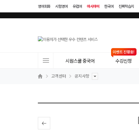
영어회화
시험영어
유럽어
아시아어
한국어
진짜학습지
사
시원스쿨 중국어
수강신청
이
트
고객센터
공지사항
메
뉴