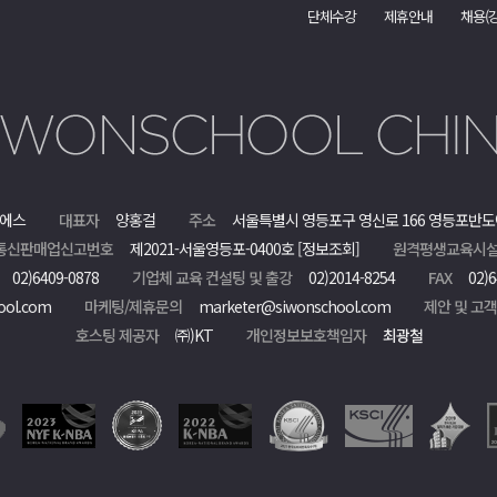
단체수강
제휴안내
채용(
에스
대표자
양홍걸
주소
서울특별시 영등포구 영신로 166 영등포반도
통신판매업신고번호
제2021-서울영등포-0400호
[정보조회]
원격평생교육시설
02)6409-0878
기업체 교육 컨설팅 및 출강
02)2014-8254
FAX
02)6
ool.com
마케팅/제휴문의
marketer@siwonschool.com
제안 및 고
호스팅 제공자
㈜)KT
개인정보보호책임자
최광철