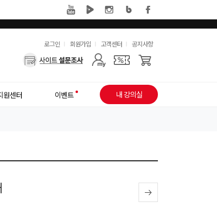
유
로그인
회원가입
고객센터
공지사항
사
용
용
한
자
메
내 강의실
지원센터
이벤트
메
뉴
뉴
내