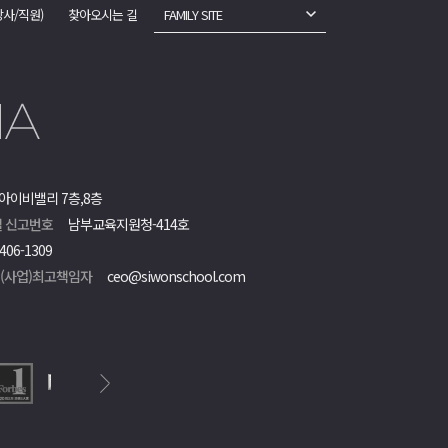
강사/직원)
찾아오시는 길
FAMILY SITE
아이비밸리 7층,8층
 신고번호
남부교육지원청-414호
406-1309
객(사업)최고책임자
ceo@siwonschool.com