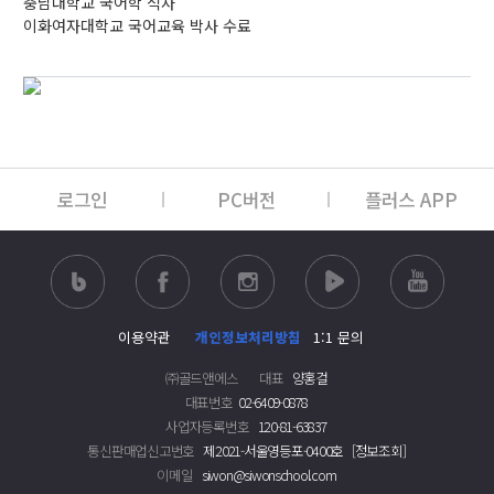
충남대학교 국어학 석사
이화여자대학교 국어교육 박사 수료
로그인
PC버전
플러스 APP
이용약관
개인정보처리방침
1:1 문의
㈜골드앤에스
대표
양홍걸
대표번호
02-6409-0878
사업자등록번호
120-81-63837
통신판매업신고번호
제2021-서울영등포-0400호
[정보조회]
이메일
siwon@siwonschool.com